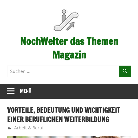
Zum
Inhalt
springen
NochWeiter das Themen
Magazin
…
immer
weiter
–
MENÜ
Fortschritt
VORTEILE, BEDEUTUNG UND WICHTIGKEIT
EINER BERUFLICHEN WEITERBILDUNG
September 1, 2022
Nochweiter-Redaktion
Arbeit & Beruf