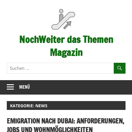
Zum
Inhalt
springen
NochWeiter das Themen
Magazin
…
immer
weiter
–
MENÜ
Fortschritt
KATEGORIE:
NEWS
EMIGRATION NACH DUBAI: ANFORDERUNGEN,
JOBS UND WOHNMÖGLICHKEITEN