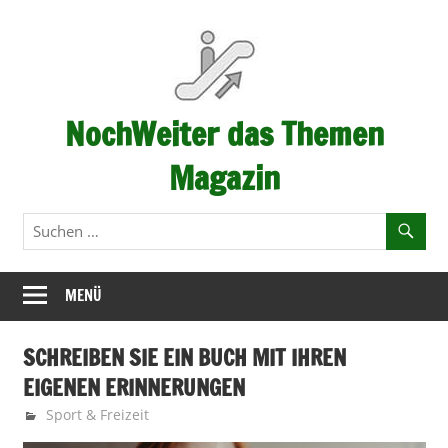
Zum
Inhalt
springen
NochWeiter das Themen
Magazin
…
immer
weiter
–
MENÜ
Fortschritt
SCHREIBEN SIE EIN BUCH MIT IHREN
EIGENEN ERINNERUNGEN
September 24, 2024
Nochweiter-Redaktion
Sport & Freizeit