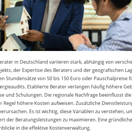
erater in Deutschland variieren stark, abhängig von versch
jekts, der Expertise des Beraters und der geografischen La
n Stundensätze von 50 bis 150 Euro oder Pauschalpreise fü
ergieaudits. Etablierte Berater verlangen häufig höhere Ge
sse und Schulungen. Die regionale Nachfrage beeinflusst die
er Regel höhere Kosten aufweisen. Zusätzliche Dienstleistu
rursachen. Es ist wichtig, diese Variablen zu verstehen, u
rt der Beratungsleistungen zu maximieren. Eine gründlich
inblicke in die effektive Kostenverwaltung.