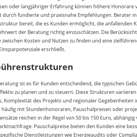
ssen oder langjähriger Erfahrung können höhere Honorare v
 durch fundierte und praxisnahe Empfehlungen. Berater in B
struktur bereit, die es Kunden ermöglicht, die anfallenden
rwert der Beratung richtig einzuschätzen. Die Berücksicht
ance zwischen Kosten und Nutzen zu finden und eine zielführ
 Einsparpotenziale erschließt.
bührenstrukturen
eratung ist es für Kunden entscheidend, die typischen Ge
fektiv zu planen und zu steuern. Diese Strukturen variieren
s, Komplexität des Projekts und regionaler Gegebenheiten 
n häufig mit Stundenhonoraren, Pauschalpreisen oder pro
nsätze reichen in der Regel von 50 bis 150 Euro, abhängig 
arktnachfrage. Pauschalpreise bieten den Kunden eine bess
pezifische Dienstleistungen wie Energieaudits oder Compli