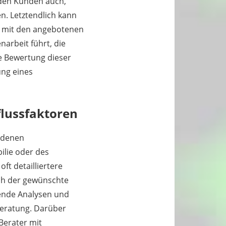
 den Kunden auch,
en. Letztendlich kann
n mit den angebotenen
arbeit führt, die
he Bewertung dieser
ung eines
flussfaktoren
edenen
ilie oder des
t detailliertere
ch der gewünschte
hende Analysen und
beratung. Darüber
Berater mit