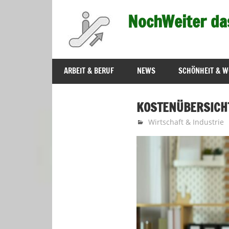
Zum
NochWeiter da
Inhalt
springen
…
immer
ARBEIT & BERUF
NEWS
SCHÖNHEIT & W
weiter
–
KOSTENÜBERSICH
Fortschritt
Oktober 25, 2024
Nochweiter-Redaktion
Wirtschaft & Industrie