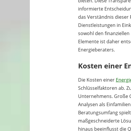
bieten. Diese Transpare
informierte Entscheidun
das Verständnis dieser
Dienstleistungen in Ein
sowohl den finanziellen
Elemente ist daher ents
Energieberaters.
Kosten einer En
Die Kosten einer
Energi
Schlüsselfaktoren ab. Z
Unternehmens. Große Ge
Analysen als Einfamili
Beratungsumfang spielt 
maßgeschneiderte Lösun
hinaus beeinflusst die 