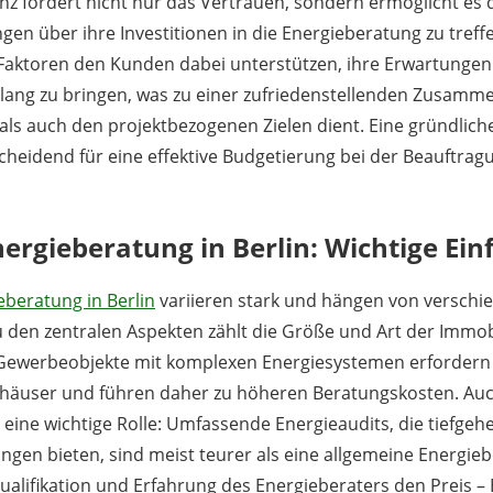
nz fördert nicht nur das Vertrauen, sondern ermöglicht es
gen über ihre Investitionen in die Energieberatung zu treff
 Faktoren den Kunden dabei unterstützen, ihre Erwartunge
klang zu bringen, was zu einer zufriedenstellenden Zusammen
 als auch den projektbezogenen Zielen dient. Eine gründlic
cheidend für eine effektive Budgetierung bei der Beauftrag
ergieberatung in Berlin: Wichtige Ein
eberatung in Berlin
variieren stark und hängen von verschi
u den zentralen Aspekten zählt die Größe und Art der Immob
werbeobjekte mit komplexen Energiesystemen erfordern of
enhäuser und führen daher zu höheren Beratungskosten. Au
eine wichtige Rolle: Umfassende Energieaudits, die tiefge
gen bieten, sind meist teurer als eine allgemeine Energie
Qualifikation und Erfahrung des Energieberaters den Preis – 