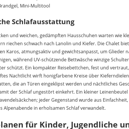
Brandgel, Mini-Multitool
che Schlafausstattung
cken und weichen, gedämpften Hausschuhen warten wie kl
sern riechen schwach nach Lanolin und Kiefer. Die Chalet bi
en Karos, atmungsaktiv und gewichtsanpasst, um Glieder 
uhigen, während UV‑schützende Bettwäsche winzige Schulte
r schützt. Ein kompakter Reisebettchen, fest und vertraut, 
tes Nachtlicht wirft honigfarbene Kreise über Kieferndielen
tten, die an Türen eingeklipst werden und nächtliches Ges
it der Schlaf ungestört einkehrt. Ein kleiner Leinenbeutel 
vendelsäckchen; jeder Gegenstand wurde aus Einfachheit,
 das Alpenabende in erholsamen Schlaf verwandelt.
planen für Kinder, Jugendliche u