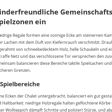
kinderfreundliche Gemeinschaft
pielzonen ein
edrige Regale formen eine sonnige Ecke am steinernen Kami
der Lachen mit dem Duft von Kiefernrauch verschmilzt. Drau
 gerahmt von schneebedecktem Holz, helle Schaukeln und e
s straffe Netz und das verschlossene Tor versprechen den z
nsam balancieren diese Bereiche taktile Spielsachen und f
sicheren Grenzen.
-Spielbereiche
e Ecken der Chalet untergebracht, balanciert ein gut gestal
Haltbarkeit: niedrige Holzregale halten geflochtene Körbe
ker Wollteppich dämpft Schritte und polstert Stürze, und 