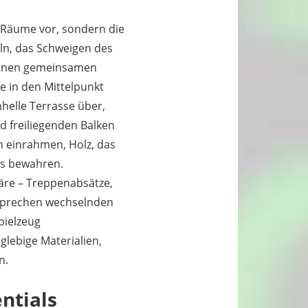
r Räume vor, sondern die
ln, das Schweigen des
 einen gemeinsamen
e in den Mittelpunkt
helle Terrasse über,
 freiliegenden Balken
n einrahmen, Holz, das
ns bewahren.
äre – Treppenabsätze,
tsprechen wechselnden
pielzeug
glebige Materialien,
n.
ntials