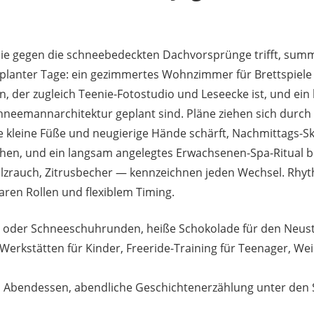
ie gegen die schneebedeckten Dachvorsprünge trifft, summt
eplanter Tage: ein gezimmertes Wohnzimmer für Brettspiel
n, der zugleich Teenie-Fotostudio und Leseecke ist, und ein
neemannarchitektur geplant sind. Pläne ziehen sich durch 
ie kleine Füße und neugierige Hände schärft, Nachmittags-S
hen, und ein langsam angelegtes Erwachsenen-Spa-Ritual be
olzrauch, Zitrusbecher — kennzeichnen jeden Wechsel. Rhy
aren Rollen und flexiblem Timing.
- oder Schneeschuhrunden, heiße Schokolade für den Neust
 Werkstätten für Kinder, Freeride-Training für Teenager, We
Abendessen, abendliche Geschichtenerzählung unter den S