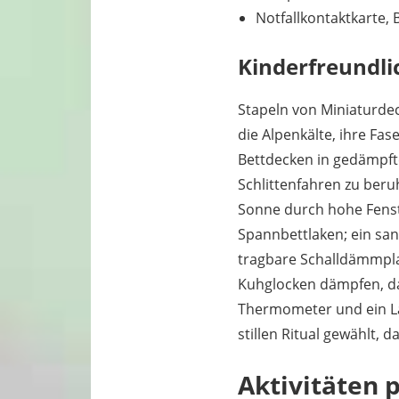
Notfallkontaktkarte, 
Kinderfreundli
Stapeln von Miniaturde
die Alpenkälte, ihre Fa
Bettdecken in gedämpft
Schlittenfahren zu ber
Sonne durch hohe Fenste
Spannbettlaken; ein sanf
tragbare Schalldämmpla
Kuhglocken dämpfen, dam
Thermometer und ein La
stillen Ritual gewählt,
Aktivitäten 