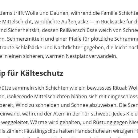
Atems trifft Wolle und Daunen, während die Familie Schich
 Mittelschicht, winddichte Außenjacke — in Rucksäcke für die
und Sicherheitskit, dessen Reißverschlüsse weich von Schneef
ern, Schmerzmitteln und einer Pfeife für plötzliche Schram
raute Schlafsäcke und Nachtlichter gegeben, die leicht na
e in einen sicheren, warmen Nestplatz verwandeln.
ip für Kälteschutz
Hütte sammeln sich Schichten wie ein bewusstes Ritual: Wo
n, isolierende Mittelschichten blähen sich mit eingeschloss
 bereit, Wind zu schneiden und Schnee abzuweisen. Die Sze
einwand, während der Atem in der Tür schwebt. Jedes Kleid
d weggeleitet, Wärme wird gehalten, und Rüstung gegen Niesel
ails zählen: Fäustlingsclips halten Handschuhe an winzigen 