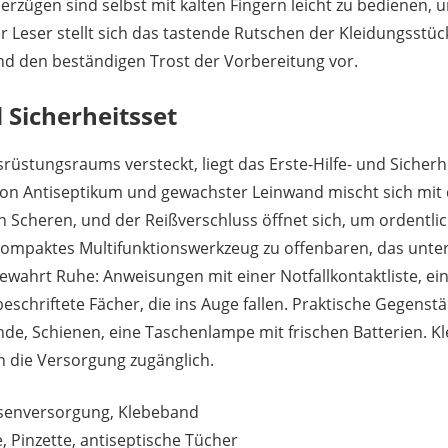
erzügen sind selbst mit kalten Fingern leicht zu bedienen, 
er Leser stellt sich das tastende Rutschen der Kleidungsstüc
nd den beständigen Trost der Vorbereitung vor.
d Sicherheitsset
srüstungsraums versteckt, liegt das Erste-Hilfe- und Sicherhei
von Antiseptikum und gewachster Leinwand mischt sich mit
 Scheren, und der Reißverschluss öffnet sich, um ordentlic
kompaktes Multifunktionswerkzeug zu offenbaren, das unter
bewahrt Ruhe: Anweisungen mit einer Notfallkontaktliste, ei
chriftete Fächer, die ins Auge fallen. Praktische Gegens
nde, Schienen, eine Taschenlampe mit frischen Batterien. Kl
 die Versorgung zugänglich.
asenversorgung, Klebeband
Pinzette, antiseptische Tücher