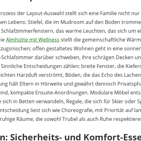
ozess der Layout-Auswahl stellt sich eine Familie nicht nu
chen Lebens: Stiefel, die im Mudroom auf den Boden tromme
 Schlafzimmerfenstern, das warme Leuchten, das sich um
Die
Almhütte mit Wellness
stellt die gemeinschaftliche Wärm
kzugsnischen; offen gestaltetes Wohnen geht in eine sonnen
chlafzimmer darüber schweben, ihre schrägen Decken und
innliche Entscheidungen zählen: breite Fenster, die Kiefer
ichten Harzduft verströmt, Böden, die das Echo des Lache
g hält Eltern in Hörweite und gewährt dennoch Privatsph
 sind, kompakte Ensuite-Anordnungen. Modulare Möbel en
 sich in Betten verwandeln, Regale, die sich für Skier oder S
tscheidung liest sich wie Choreografie, mit Priorität auf lan
 ruhige Räume, die sowohl Trubel als auch Ruhe respektiere
n: Sicherheits- und Komfort-Esse