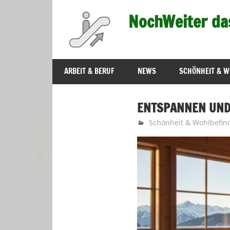
Zum
NochWeiter da
Inhalt
springen
…
immer
ARBEIT & BERUF
NEWS
SCHÖNHEIT & W
weiter
–
ENTSPANNEN UND
Fortschritt
Februar 3, 2026
Nochweiter-Redaktion
Schönheit & Wohlbefin