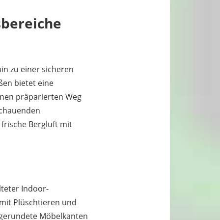
sbereiche
n zu einer sicheren
ßen bietet eine
inen präparierten Weg
uschauenden
rische Bergluft mit
teter Indoor-
 mit Plüschtieren und
abgerundete Möbelkanten